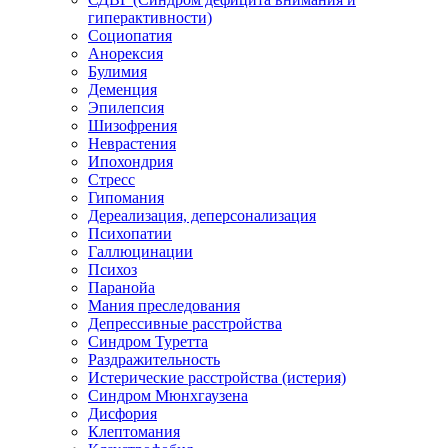
гиперактивности)
Социопатия
Анорексия
Булимия
Деменция
Эпилепсия
Шизофрения
Неврастения
Ипохондрия
Стресс
Гипомания
Дереализация, деперсонализация
Психопатии
Галлюцинации
Психоз
Паранойа
Мания преследования
Депрессивные расстройства
Синдром Туретта
Раздражительность
Истерические расстройства (истерия)
Синдром Мюнхгаузена
Дисфория
Клептомания