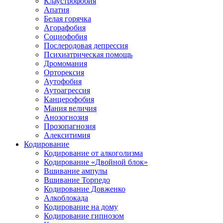
Клаустрофобия
Апатия
Белая горячка
Агорафобия
Социофобия
Послеродовая депрессия
Психиатрическая помощь
Дромомания
Орторексия
Аутофобия
Аутоагрессия
Канцерофобия
Мания величия
Анозогнозия
Прозопагнозия
Алекситимия
Кодирование
Кодирование от алкоголизма
Кодирование «Двойной блок»
Вшивание ампулы
Вшивание Торпедо
Кодирование Довженко
Алкоблокада
Кодирование на дому
Кодирование гипнозом