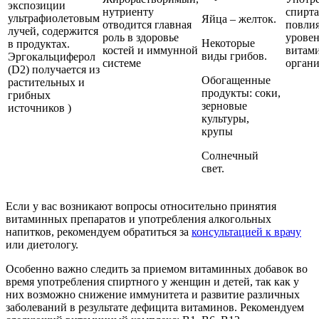
экспозиции
нутриенту
спирта
ультрафиолетовым
Яйца – желток.
отводится главная
повлия
лучей, содержится
роль в здоровье
урове
Некоторые
в продуктах.
костей и иммунной
витами
виды грибов.
Эргокальциферол
системе
органи
(D2) получается из
Обогащенные
растительных и
продукты: соки,
грибных
зерновые
источников )
культуры,
крупы
Солнечный
свет.
Если у вас возникают вопросы относительно принятия
витаминных препаратов и употребления алкогольных
напитков, рекомендуем обратиться за
консультацией к врачу
или диетологу.
Особенно важно следить за приемом витаминных добавок во
время употребления спиртного у женщин и детей, так как у
них возможно снижение иммунитета и развитие различных
заболеваний в результате дефицита витаминов. Рекомендуем