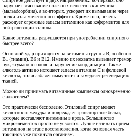
Спиртное действует в двух направлениях: во-первых, оно
нарушает всасывание полезных веществ в кишечнике
(мальабсорбция), а во-вторых, ускоряет их вымывание через
почки из-за мочегонного эффекта. Кроме того, печень
расходует огромные запасы витаминов как коферментов для
нейтрализации этанола.
Какие витамины разрушаются при употреблении спиртного
быстрее всего?
Основной удар приходится на витамины группы B, особенно
B1 (тиамин), B6 и B12. Именно их нехватка вызывает тремор
рук, «туман» в голове и нарушение координации. Также
алкоголь активно истощает запасы витамина C и фолиевой
кислоты, что ослабляет иммунитет и замедляет регенерацию
тканей.
Можно ли принимать витаминные комплексы одновременно
с алкоголем?
Это практически бесполезно. Этиловый спирт меняет
кислотность желудка и повреждает транспортные белки,
которые доставляют витамины в кровь. Большинство
микроэлементов просто не усвоится. Лучше начинать прием
витаминов на этапе восстановления, когда основная часть
токсинов уже покинула организм.