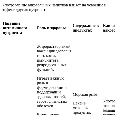
Употребление алкогольных напитков влияет на усвоение и
эффект других нутриентов.
Название
Содержание в
Как в
витаминного
Роль в здоровье
продуктах
алког
нутриента
Жирорастворимый,
важен для здоровья
глаз, кожи,
иммунитета,
репродуктивных
функций.
Играет важную
роль в
формировании и
поддержании
Морская рыба,
здоровья костей,
Употр
зубов, слизистых
Печень,
этанол
оболочек.
молочные
больш
продукты,
В организме
количе