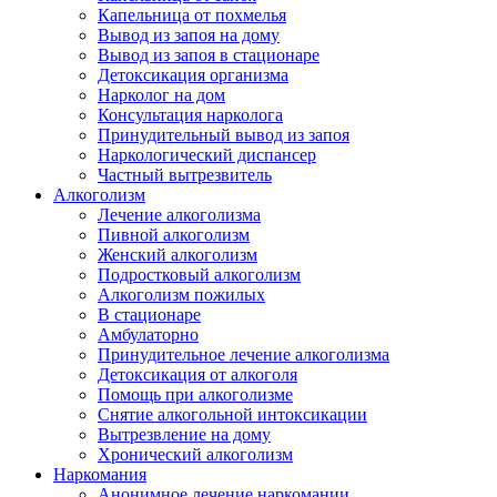
Капельница от похмелья
Вывод из запоя на дому
Вывод из запоя в стационаре
Детоксикация организма
Нарколог на дом
Консультация нарколога
Принудительный вывод из запоя
Наркологический диспансер
Частный вытрезвитель
Алкоголизм
Лечение алкоголизма
Пивной алкоголизм
Женский алкоголизм
Подростковый алкоголизм
Алкоголизм пожилых
В стационаре
Амбулаторно
Принудительное лечение алкоголизма
Детоксикация от алкоголя
Помощь при алкоголизме
Снятие алкогольной интоксикации
Вытрезвление на дому
Хронический алкоголизм
Наркомания
Анонимное лечение наркомании