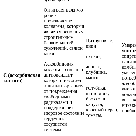
Он играет важную
роль в
производстве
коллагена, который
является основным
строительным
Цитрусовые,
блоком костей,
Умере
киви,
сухожилий, связок,
употр
кожи.
спирт
папайя,
напитк
Аскорбиновая
ананас,
комби
кислота – сильный
клубника,
умере
антиоксидант,
С (аскорбиновая
манго,
потре
который помогает
кислота)
аскор
защитить организм
голубика,
кислот
от повреждения
шиповник,
должн
свободными
брокколи,
вызыв
радикалами и
капуста,
никак
поддерживает
красный перец,
пробле
здоровое состояние
томаты.
сердечно-
сосудистой
системы.