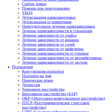
Снятие ломки
Помощь при передозировке
УБОД
Детоксикация наркозависимых
Детоксикация от наркотиков
Принудительное лечение наркозависимых
Лечение наркозависимости в стационаре
Лечение зависимости от спайса
Лечение зависимости от кокаина
Лечение зависимости от солей
Лечение зависимости от мефедрона
Лечение наркозависимости от героина
Лечение наркозависимости от метамфетамина
Лечение наркозависимости от экстази
Психиатрия
Консультация психолога
Психиатр на дом
Панические атаки
Депрессия
Тревожное расстройство
Биполярное расстройство (БАР)
ОКР (Обсессивно-компульсивное расстройство)
ПТСР (Посттравматическое стрессовое
расстройство)
СДВГ (Синдром дефицита внимания и