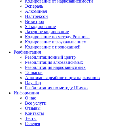
Кодирование от наркозависимости
Эспераль
Алкоминал
Налтрексон
Вивитрол
Sit кодирование
Лазерное кодирование
Кодирование по методу Рожнова
Кодирование иглоукалыванием
Кодирование с провокацией
Реабилитация
Реабилитационный центр
Реабилитация алкозависимых
Реабилитация наркозависимых
12 шагов
Анонимная реабилитация наркоманов
Day Top
Реабилитация по методу Шичко
Информация
О нас
Все услуги
Отзывы
Контакты
Тесты
Галерея