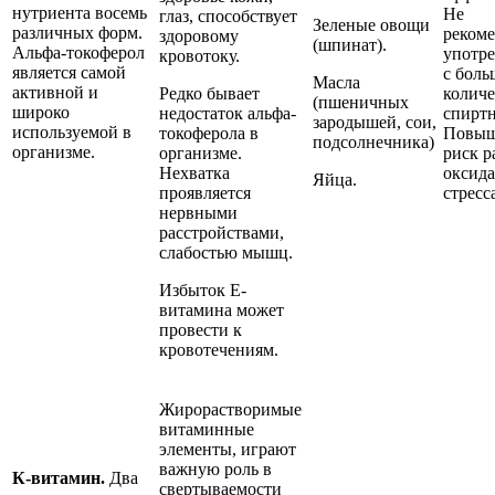
нутриента восемь
Не
глаз, способствует
Зеленые овощи
различных форм.
реком
здоровому
(шпинат).
Альфа-токоферол
употре
кровотоку.
является самой
с бол
Масла
активной и
Редко бывает
колич
(пшеничных
широко
недостаток альфа-
спиртн
зародышей, сои,
используемой в
токоферола в
Повыш
подсолнечника)
организме.
организме.
риск р
Нехватка
оксид
Яйца.
проявляется
стресс
нервными
расстройствами,
слабостью мышц.
Избыток Е-
витамина может
провести к
кровотечениям.
Жирорастворимые
витаминные
элементы, играют
важную роль в
К-витамин.
Два
свертываемости