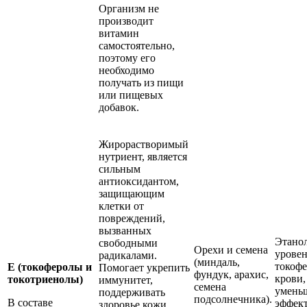
Организм не
производит
витамин
самостоятельно,
поэтому его
необходимо
получать из пищи
или пищевых
добавок.
Жирорастворимый
нутриент, является
сильным
антиоксидантом,
защищающим
клетки от
повреждений,
вызванных
Этано
свободными
Орехи и семена
урове
радикалами.
(миндаль,
токофе
Е (токоферолы и
Помогает укрепить
фундук, арахис,
крови,
токотриенолы)
иммунитет,
семена
уменьш
поддерживать
подсолнечника).
В составе
эффект
здоровье кожи,