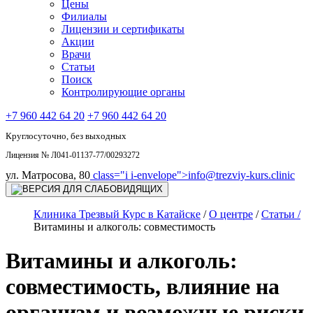
Цены
Филиалы
Лицензии и сертификаты
Акции
Врачи
Статьи
Поиск
Контролирующие органы
+7 960 442 64 20
+7 960 442 64 20
Круглосуточно, без выходных
Лицензия № Л041-01137-77/00293272
ул. Матросова, 80
class="i i-envelope">
info@trezviy-kurs.clinic
Клиника Трезвый Курс в Катайске
/
О центре
/
Статьи /
Витамины и алкоголь: совместимость
Витамины и алкоголь:
совместимость, влияние на
организм и возможные риски