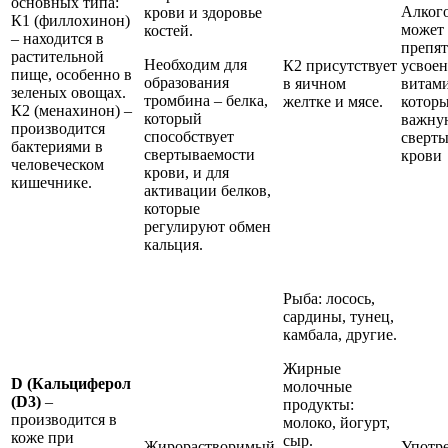
основных типа:
Алког
крови и здоровье
К1 (филлохинон)
может
костей.
– находится в
препят
растительной
Необходим для
К2 присутствует
усвое
пище, особенно в
образования
в яичном
витами
зеленых овощах.
тромбина – белка,
желтке и мясе.
которы
К2 (менахинон) –
который
важну
производится
способствует
сверт
бактериями в
свертываемости
крови
человеческом
крови, и для
кишечнике.
активации белков,
которые
регулируют обмен
кальция.
Рыба: лосось,
сардины, тунец,
камбала, другие.
Жирные
D (Кальциферол
молочные
(D3)
–
продукты:
производится в
молоко, йогурт,
коже при
сыр.
Жирорастворимый,
Употр