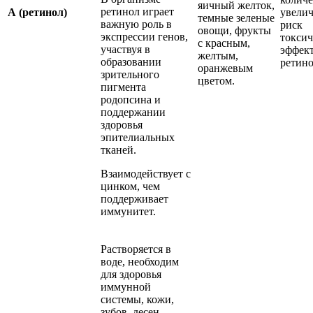
яичный желток,
ретинол играет
А (ретинол)
увелич
темные зеленые
важную роль в
риск
овощи, фрукты
экспрессии генов,
токсич
с красным,
участвуя в
эффект
желтым,
образовании
ретино
оранжевым
зрительного
цветом.
пигмента
родопсина и
поддержании
здоровья
эпителиальных
тканей.
Взаимодействует с
цинком, чем
поддерживает
иммунитет.
Растворяется в
воде, необходим
для здоровья
иммунной
системы, кожи,
зубов, десен.