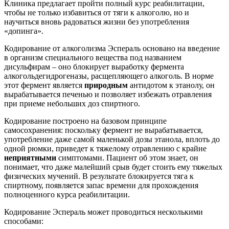
Клиника предлагает пройти полный курс реабилитации,
чтобы не только избавиться от тяги к алкоголю, но и
научиться вновь радоваться жизни без употребления
«допинга».
Кодирование от алкоголизма Эспераль основано на введение
в организм специального вещества под названием
дисульфирам – оно блокирует выработку фермента
алкогольдегидрогеназы, расщепляющего алкоголь. В норме
этот фермент является
природным
антидотом к этанолу, он
вырабатывается печенью и позволяет избежать отравления
при приеме небольших доз спиртного.
Кодирование построено на базовом принципе
самосохранения: поскольку фермент не вырабатывается,
употребление даже самой маленькой дозы этанола, вплоть до
одной рюмки, приведет к тяжелому отравлению с крайне
неприятными
симптомами. Пациент об этом знает, он
понимает, что даже малейший срыв будет стоить ему тяжелых
физических мучений. В результате блокируется тяга к
спиртному, появляется запас времени для прохождения
полноценного курса реабилитации.
Кодирование Эспераль может проводиться несколькими
способами: