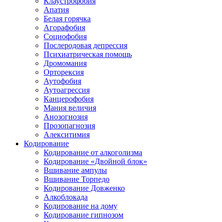
Клаустрофобия
Апатия
Белая горячка
Агорафобия
Социофобия
Послеродовая депрессия
Психиатрическая помощь
Дромомания
Орторексия
Аутофобия
Аутоагрессия
Канцерофобия
Мания величия
Анозогнозия
Прозопагнозия
Алекситимия
Кодирование
Кодирование от алкоголизма
Кодирование «Двойной блок»
Вшивание ампулы
Вшивание Торпедо
Кодирование Довженко
Алкоблокада
Кодирование на дому
Кодирование гипнозом