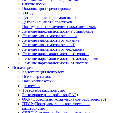
Снятие ломки
Помощь при передозировке
УБОД
Детоксикация наркозависимых
Детоксикация от наркотиков
Принудительное лечение наркозависимых
Лечение наркозависимости в стационаре
Лечение зависимости от спайса
Лечение зависимости от кокаина
Лечение зависимости от солей
Лечение зависимости от мефедрона
Лечение наркозависимости от героина
Лечение наркозависимости от метамфетамина
Лечение наркозависимости от экстази
Психиатрия
Консультация психолога
Психиатр на дом
Панические атаки
Депрессия
Тревожное расстройство
Биполярное расстройство (БАР)
ОКР (Обсессивно-компульсивное расстройство)
ПТСР (Посттравматическое стрессовое
расстройство)
СДВГ (Синдром дефицита внимания и