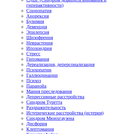
гиперактивности)
Социопатия
Анорексия
Булимия
Деменция
Эпилепсия
Шизофрения
Неврастения
Ипохондрия
Стресс
Гипомания
Дереализация, деперсонализация
Психопатии
Галлюцинации
Психоз
Паранойа
Мания преследования
Депрессивные расстройства
Синдром Туретта
Раздражительность
Истерические расстройства (истерия)
Синдром Мюнхгаузена
Дисфория
Клептомания