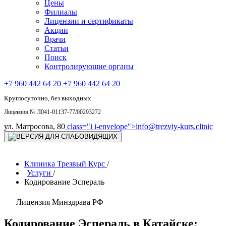
Цены
Филиалы
Лицензии и сертификаты
Акции
Врачи
Статьи
Поиск
Контролирующие органы
+7 960 442 64 20
+7 960 442 64 20
Круглосуточно, без выходных
Лицензия № Л041-01137-77/00293272
ул. Матросова, 80
class="i i-envelope">
info@trezviy-kurs.clinic
Клиника Трезвый Курс
/
Услуги
/
Кодирование Эспераль
Лицензия Минздрава РФ
Кодирование Эспераль в Катайске: