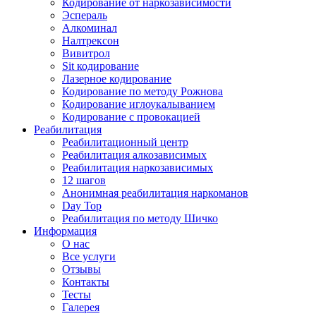
Кодирование от наркозависимости
Эспераль
Алкоминал
Налтрексон
Вивитрол
Sit кодирование
Лазерное кодирование
Кодирование по методу Рожнова
Кодирование иглоукалыванием
Кодирование с провокацией
Реабилитация
Реабилитационный центр
Реабилитация алкозависимых
Реабилитация наркозависимых
12 шагов
Анонимная реабилитация наркоманов
Day Top
Реабилитация по методу Шичко
Информация
О нас
Все услуги
Отзывы
Контакты
Тесты
Галерея