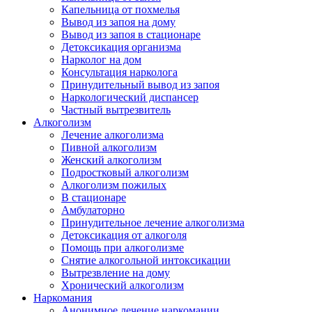
Капельница от похмелья
Вывод из запоя на дому
Вывод из запоя в стационаре
Детоксикация организма
Нарколог на дом
Консультация нарколога
Принудительный вывод из запоя
Наркологический диспансер
Частный вытрезвитель
Алкоголизм
Лечение алкоголизма
Пивной алкоголизм
Женский алкоголизм
Подростковый алкоголизм
Алкоголизм пожилых
В стационаре
Амбулаторно
Принудительное лечение алкоголизма
Детоксикация от алкоголя
Помощь при алкоголизме
Снятие алкогольной интоксикации
Вытрезвление на дому
Хронический алкоголизм
Наркомания
Анонимное лечение наркомании