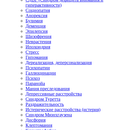
гиперактивности)
Социопатия
Анорексия
Булимия
Деменция
Эпилепсия
Шизофрения
Неврастения
Ипохондрия
Стресс
Гипомания
Дереализация, деперсонализация
Психопатии
Галлюцинации
Психоз
Паранойа
Мания преследования
Депрессивные расстройства
Синдром Туретта
Раздражительность
Истерические расстройства (истерия)
Синдром Мюнхгаузена
Дисфория
Клептомания