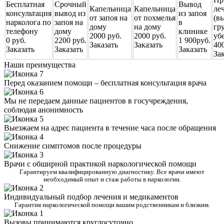
Бесплатная
Срочный
Вывод
Капельница
Капельница
ле
консультация
вывод из
из запоя
от запоя на
от похмелья
(в
нарколога по
запоя на
в
дому
на дому
гр
телефону
дому
клинике
2000 руб.
2000 руб.
уб
0 руб.
2200 руб.
1 900руб.
Заказать
Заказать
40
Заказать
Заказать
Заказать
За
Наши преимущества
Перед оказанием помощи – бесплатная консультация врача
Мы не передаем данные пациентов в госучреждения,
соблюдая анонимность
Выезжаем на адрес пациента в течение часа после обращения
Снижение симптомов после процедуры
Врачи с обширной практикой наркологической помощи
Гарантируем квалифицированную диагностику. Все врачи имеют
необходимый опыт и стаж работы в наркологии.
Индивидуальный подбор лечения и медикаментов
Гарантия наркологической помощи вашим родственникам и близким.
Вызовы принимаются круглосуточно