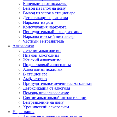
Капельница от похмелья
Вывод из запоя на дому
Вывод из запоя в стационаре
Детоксикация организма
Нарколог на дом
Консультация нарколога
Принудительный вывод из запоя
Наркологический диспансер
Частный вытрезвитель
Алкоголизм
Лечение алкоголизма
Пивной алкоголизм
Женский алкоголизм
Подростковый алкоголизм
Алкоголизм пожилых
В стационаре
Амбулаторно
Принудительное лечение алкоголизма
Детоксикация от алкоголя
Помощь при алкоголизме
Снятие алкогольной интоксикации
Вытрезвление на дому
Хронический алкоголизм
Наркомания
Анонимное лечение наркомании