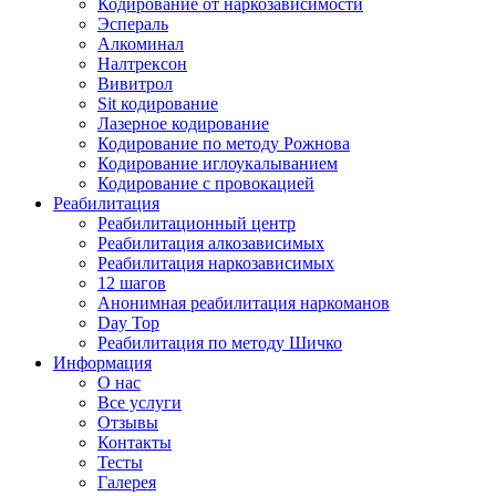
Кодирование от наркозависимости
Эспераль
Алкоминал
Налтрексон
Вивитрол
Sit кодирование
Лазерное кодирование
Кодирование по методу Рожнова
Кодирование иглоукалыванием
Кодирование с провокацией
Реабилитация
Реабилитационный центр
Реабилитация алкозависимых
Реабилитация наркозависимых
12 шагов
Анонимная реабилитация наркоманов
Day Top
Реабилитация по методу Шичко
Информация
О нас
Все услуги
Отзывы
Контакты
Тесты
Галерея