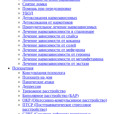
Снятие ломки
Помощь при передозировке
УБОД
Детоксикация наркозависимых
Детоксикация от наркотиков
Принудительное лечение наркозависимых
Лечение наркозависимости в стационаре
Лечение зависимости от спайса
Лечение зависимости от кокаина
Лечение зависимости от солей
Лечение зависимости от мефедрона
Лечение наркозависимости от героина
Лечение наркозависимости от метамфетамина
Лечение наркозависимости от экстази
Психиатрия
Консультация психолога
Психиатр на дом
Панические атаки
Депрессия
Тревожное расстройство
Биполярное расстройство (БАР)
ОКР (Обсессивно-компульсивное расстройство)
ПТСР (Посттравматическое стрессовое
расстройство)
СДВГ (Синдром дефицита внимания и