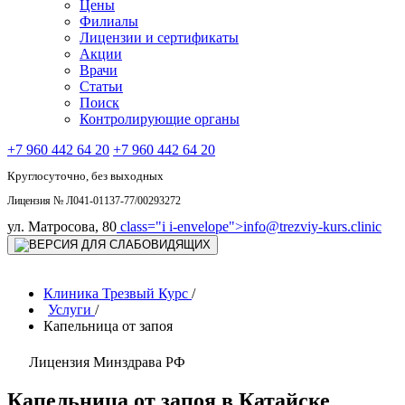
Цены
Филиалы
Лицензии и сертификаты
Акции
Врачи
Статьи
Поиск
Контролирующие органы
+7 960 442 64 20
+7 960 442 64 20
Круглосуточно, без выходных
Лицензия № Л041-01137-77/00293272
ул. Матросова, 80
class="i i-envelope">
info@trezviy-kurs.clinic
Клиника Трезвый Курс
/
Услуги
/
Капельница от запоя
Лицензия Минздрава РФ
Капельница от запоя в Катайске