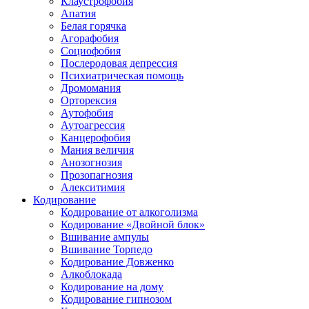
Клаустрофобия
Апатия
Белая горячка
Агорафобия
Социофобия
Послеродовая депрессия
Психиатрическая помощь
Дромомания
Орторексия
Аутофобия
Аутоагрессия
Канцерофобия
Мания величия
Анозогнозия
Прозопагнозия
Алекситимия
Кодирование
Кодирование от алкоголизма
Кодирование «Двойной блок»
Вшивание ампулы
Вшивание Торпедо
Кодирование Довженко
Алкоблокада
Кодирование на дому
Кодирование гипнозом