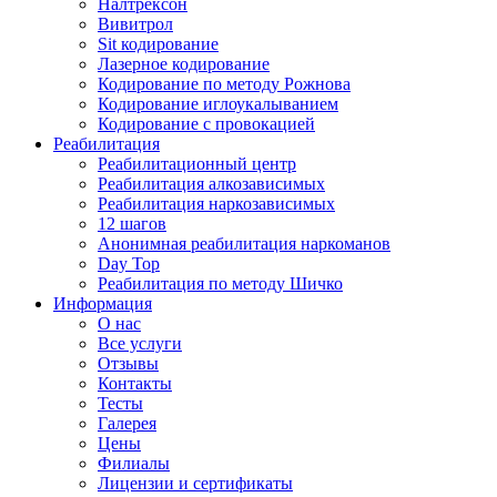
Налтрексон
Вивитрол
Sit кодирование
Лазерное кодирование
Кодирование по методу Рожнова
Кодирование иглоукалыванием
Кодирование с провокацией
Реабилитация
Реабилитационный центр
Реабилитация алкозависимых
Реабилитация наркозависимых
12 шагов
Анонимная реабилитация наркоманов
Day Top
Реабилитация по методу Шичко
Информация
О нас
Все услуги
Отзывы
Контакты
Тесты
Галерея
Цены
Филиалы
Лицензии и сертификаты