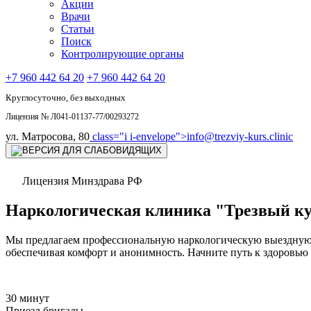
Акции
Врачи
Статьи
Поиск
Контролирующие органы
+7 960 442 64 20
+7 960 442 64 20
Круглосуточно, без выходных
Лицензия № Л041-01137-77/00293272
ул. Матросова, 80
class="i i-envelope">
info@trezviy-kurs.clinic
Лицензия Минздрава РФ
Наркологическая клиника "Трезвый ку
Мы предлагаем профессиональную наркологическую выездную п
обеспечивая комфорт и анонимность. Начните путь к здоровью 
30 минут
Приезд бригады