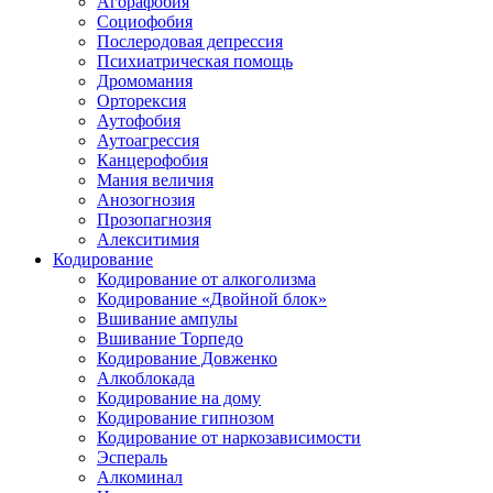
Агорафобия
Социофобия
Послеродовая депрессия
Психиатрическая помощь
Дромомания
Орторексия
Аутофобия
Аутоагрессия
Канцерофобия
Мания величия
Анозогнозия
Прозопагнозия
Алекситимия
Кодирование
Кодирование от алкоголизма
Кодирование «Двойной блок»
Вшивание ампулы
Вшивание Торпедо
Кодирование Довженко
Алкоблокада
Кодирование на дому
Кодирование гипнозом
Кодирование от наркозависимости
Эспераль
Алкоминал