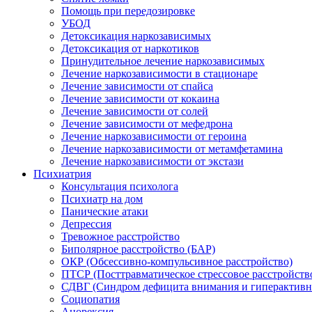
Помощь при передозировке
УБОД
Детоксикация наркозависимых
Детоксикация от наркотиков
Принудительное лечение наркозависимых
Лечение наркозависимости в стационаре
Лечение зависимости от спайса
Лечение зависимости от кокаина
Лечение зависимости от солей
Лечение зависимости от мефедрона
Лечение наркозависимости от героина
Лечение наркозависимости от метамфетамина
Лечение наркозависимости от экстази
Психиатрия
Консультация психолога
Психиатр на дом
Панические атаки
Депрессия
Тревожное расстройство
Биполярное расстройство (БАР)
ОКР (Обсессивно-компульсивное расстройство)
ПТСР (Посттравматическое стрессовое расстройств
СДВГ (Синдром дефицита внимания и гиперактивн
Социопатия
Анорексия