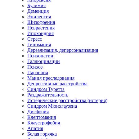
Булимия
Деменция
Эпилепсия
Шизофрения
Неврастения
Ипохондрия
Стресс
Гипомания
Дереализация, деперсонализация
Психопатии
Галлюцинации
Психоз
Паранойа
Мания преследования
Депрессивные расстройства
Синдром Туретта
Раздражительность
Истерические расстройства (истерия)
Синдром Мюнхгаузена
Дисфория
Клептомания
Клаустрофобия
Апатия
Белая горячка