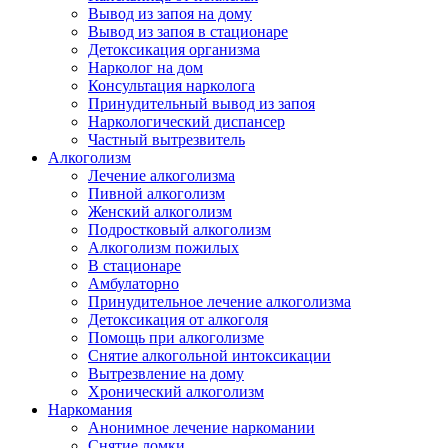
Вывод из запоя на дому
Вывод из запоя в стационаре
Детоксикация организма
Нарколог на дом
Консультация нарколога
Принудительный вывод из запоя
Наркологический диспансер
Частный вытрезвитель
Алкоголизм
Лечение алкоголизма
Пивной алкоголизм
Женский алкоголизм
Подростковый алкоголизм
Алкоголизм пожилых
В стационаре
Амбулаторно
Принудительное лечение алкоголизма
Детоксикация от алкоголя
Помощь при алкоголизме
Снятие алкогольной интоксикации
Вытрезвление на дому
Хронический алкоголизм
Наркомания
Анонимное лечение наркомании
Снятие ломки