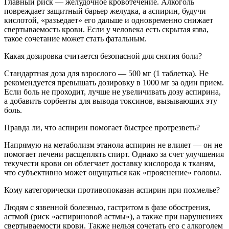
Главный риск — желудочное кровотечение. Алкоголь
повреждает защитный барьер желудка, а аспирин, будучи
кислотой, «разъедает» его дальше и одновременно снижает
свертываемость крови. Если у человека есть скрытая язва,
такое сочетание может стать фатальным.
Какая дозировка считается безопасной для снятия боли?
Стандартная доза для взрослого — 500 мг (1 таблетка). Не
рекомендуется превышать дозировку в 1000 мг за один прием.
Если боль не проходит, лучше не увеличивать дозу аспирина,
а добавить сорбенты для вывода токсинов, вызывающих эту
боль.
Правда ли, что аспирин помогает быстрее протрезветь?
Напрямую на метаболизм этанола аспирин не влияет — он не
помогает печени расщеплять спирт. Однако за счет улучшения
текучести крови он облегчает доставку кислорода к тканям,
что субъективно может ощущаться как «прояснение» головы.
Кому категорически противопоказан аспирин при похмелье?
Людям с язвенной болезнью, гастритом в фазе обострения,
астмой (риск «аспириновой астмы»), а также при нарушениях
свертываемости крови. Также нельзя сочетать его с алкоголем