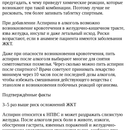
предугадать, к чему приведут химические реакции, которые
возникают при такой комбинации. Поэтому лучше не
рисковать, тем более запивать таблетку спиртным.
При добавлении Аспирина в алкоголь возможно
возникновение кровотечения в желудочно-кишечном тракте,
язва желудка, инсульт и даже летальный исход. Риски
возрастают, если в анамнезе пациента имеются заболевания
ЖКТ.
Даже при опасности возникновения кровотечения, пить
аспирин после алкоголя выбирают многие для снятия
симптоматики похмелья. Через сколько можно пить аспирин
после спиртного? Врачи советуют принимать лекарство
минимум через 10 часов после последней дозы алкоголя,
чтобы избежать смешивания действующего вещества с
этанолом и возникновения побочных реакций организма.
Подтверждённые факты
3–5 раз выше риск осложнений ЖКТ
Аспирин относится к НПВС и может раздражать слизистую
желудка. После алкоголя риск боли в животе, изжоги,
обострения гастрита, язвенных поражений и желудочно-