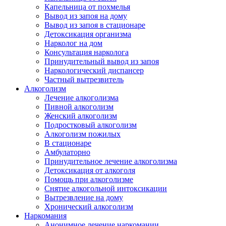
Капельница от похмелья
Вывод из запоя на дому
Вывод из запоя в стационаре
Детоксикация организма
Нарколог на дом
Консультация нарколога
Принудительный вывод из запоя
Наркологический диспансер
Частный вытрезвитель
Алкоголизм
Лечение алкоголизма
Пивной алкоголизм
Женский алкоголизм
Подростковый алкоголизм
Алкоголизм пожилых
В стационаре
Амбулаторно
Принудительное лечение алкоголизма
Детоксикация от алкоголя
Помощь при алкоголизме
Снятие алкогольной интоксикации
Вытрезвление на дому
Хронический алкоголизм
Наркомания
Анонимное лечение наркомании