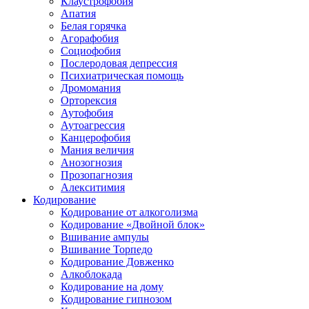
Клаустрофобия
Апатия
Белая горячка
Агорафобия
Социофобия
Послеродовая депрессия
Психиатрическая помощь
Дромомания
Орторексия
Аутофобия
Аутоагрессия
Канцерофобия
Мания величия
Анозогнозия
Прозопагнозия
Алекситимия
Кодирование
Кодирование от алкоголизма
Кодирование «Двойной блок»
Вшивание ампулы
Вшивание Торпедо
Кодирование Довженко
Алкоблокада
Кодирование на дому
Кодирование гипнозом