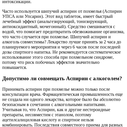
интоксикации.
Часто используется шипучий аспирин от похмелья (Аспирин
УПСА или Упсарин). Этот вид таблеток, имеет быстрый
лечебный эффект (анальгезирующий, тонизирующий,
антиоксидантный, мочегонный). Средство смешивается с
водой, что помогает предотвратить обезвоживание организма,
что часто случается при похмелье. Шипучий аспирин и
алкоголь совместимы? Лекарство лучше принять за 2 часа до
планируемого мероприятия и через 6 часов после последней
дозы спиртного напитка. Не рекомендуется систематическое
использование этого способа при похмельном синдроме,
потому что риск побочных эффектов значительно
повышается.
Допустимо ли совмещать Аспирин с алкоголем?
Принимать аспирин при похмелье можно только после
консультации врача. Фармацевтическая промышленность еще
не создала ни одного лекарства, которое было бы абсолютно
безопасным в сочетании с алкогольными напитками.
Учитывая то, что Аспирин, как и другие нестероидные
препараты, несовместим с этанолом, поэтому
ацетилсалициловая кислоту и спиртное нельзя
комбинировать. Последствия совместного приема для разных