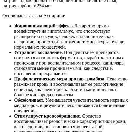
натрия гидрокарбонат 1166 мг, лимонная кислота 212 мг,
натрия карбонат 254 мг.
Основные эффекты Аспирина:
Жаропонижающий эффект.
Лекарство прямо
воздействует на гипоталамус, что способствует
расширению сосудов, человек сильно потеет, как
следствие, происходит снижение температуры тела до
нормальных показателей.
Устраняет воспаление.
Под действием препаратов
снижается активность ферментов, выработка которых
происходит при воспалительном процессе, капилляры
становятся менее проницаемыми, как следствие,
воспаление прекращается.
Профилактическая мера против тромбоза.
Лекарство
разжижает кровь и восстанавливает ее реологические
свойства, как следствие, клетки и ткани получают
больше кислорода и глюкозы.
Обезболивает.
Уменьшается чувствительность нервных
медиаторов, в результате чего снижаются болезненные
ощущения.
С
тимулирует кровообращение.
Средство
восстанавливает реологические характеристики крови,
как следствие, она становится менее вязкой,
расширяются сосуды и улучшается процесс