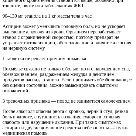
кишечного кровотечения становится выше, особенно при
тошноте, рвоте или заболеваниях ЖКТ.
90–130 мг этанола на 1 кг массы тела в час
Аспирин может уменьшить головную боль, но не ускоряет
выведение алкоголя из крови. Организм перерабатывает
этанол с ограниченной скоростью, поэтому препарат не
устраняет интоксикацию, обезвоживание и влияние алкоголя
на нервную систему.
1 таблетка не решает причину похмелья
Похмелье связано не только с болью, но и с нарушением сна,
обезвоживанием, раздражением желудка и действием
продуктов распада этанола. Если принимать обезболивающее
без оценки состояния, можно замаскировать симптомы
осложнений.
3 тревожных признака — повод не заниматься самолечением
После алкоголя опасны рвота с кровью, черный стул, резкая
боль в животе, спутанность сознания, судороги, сильная
слабость или нарушение дыхания. При таких симптомах
аспирин и другие домашние средства небезопасны — нужна
медицинская помощь.