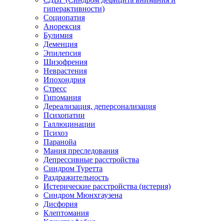
гиперактивности)
Социопатия
Анорексия
Булимия
Деменция
Эпилепсия
Шизофрения
Неврастения
Ипохондрия
Стресс
Гипомания
Дереализация, деперсонализация
Психопатии
Галлюцинации
Психоз
Паранойа
Мания преследования
Депрессивные расстройства
Синдром Туретта
Раздражительность
Истерические расстройства (истерия)
Синдром Мюнхгаузена
Дисфория
Клептомания