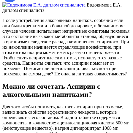
Евдокимова Е.А.
диплом специалиста
Е
После употребления алкогольных напитков, особенно если
они были крепкими и в большой дозировке, в большинстве
случаев человек испытывает неприятные симптомы похмелья.
Это состояние вызывают метаболиты этанола, образующиеся
в организме вследствие распада компонентов спиртного. При
их накоплении начинается отравляющее воздействие, при
этом интоксикация может иметь разную степень тяжести.
Чтобы снять неприятные симптомы, используются разные
средства. Пациенты считают, что аспирин помогает от
похмелья. Помогает ли ацетилсалициловая кислота при
похмелье на самом деле? Не опасна ли такая совместимость?
Можно ли сочетать Аспирин с
алкогольными напитками?
Для того чтобы понимать, как пить аспирин при похмелье,
важно знать свойства эффективного лекарства, которые
определяются его составом. В одной таблетке содержатся
компоненты в количестве: ацетилсалициловая кислота 500 мг
(действующее вещество), натрия дигидроцитрат 1068 мг,