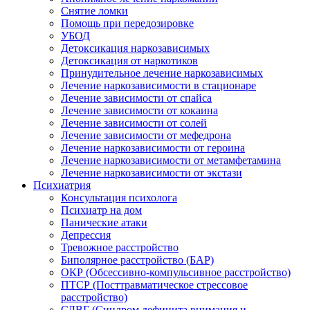
Снятие ломки
Помощь при передозировке
УБОД
Детоксикация наркозависимых
Детоксикация от наркотиков
Принудительное лечение наркозависимых
Лечение наркозависимости в стационаре
Лечение зависимости от спайса
Лечение зависимости от кокаина
Лечение зависимости от солей
Лечение зависимости от мефедрона
Лечение наркозависимости от героина
Лечение наркозависимости от метамфетамина
Лечение наркозависимости от экстази
Психиатрия
Консультация психолога
Психиатр на дом
Панические атаки
Депрессия
Тревожное расстройство
Биполярное расстройство (БАР)
ОКР (Обсессивно-компульсивное расстройство)
ПТСР (Посттравматическое стрессовое
расстройство)
СДВГ (Синдром дефицита внимания и