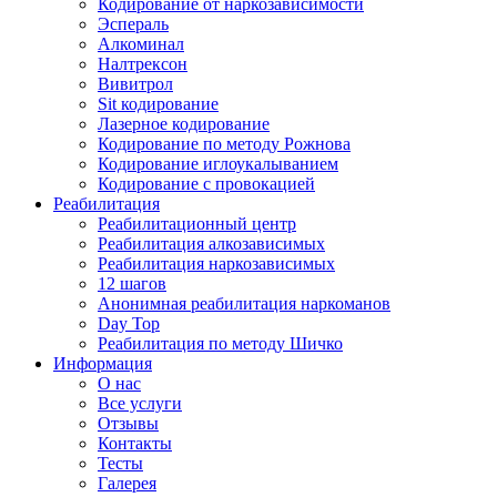
Кодирование от наркозависимости
Эспераль
Алкоминал
Налтрексон
Вивитрол
Sit кодирование
Лазерное кодирование
Кодирование по методу Рожнова
Кодирование иглоукалыванием
Кодирование с провокацией
Реабилитация
Реабилитационный центр
Реабилитация алкозависимых
Реабилитация наркозависимых
12 шагов
Анонимная реабилитация наркоманов
Day Top
Реабилитация по методу Шичко
Информация
О нас
Все услуги
Отзывы
Контакты
Тесты
Галерея