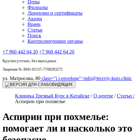
Цены
Филиалы
Лицензии и сертификаты
Акции
Врачи
Статьи
Поиск
Контролирующие органы
+7 960 442 64 20
+7 960 442 64 20
Круглосуточно, без выходных
Лицензия № Л041-01137-77/00293272
ул. Матросова, 80
class="i i-envelope">
info@trezviy-kurs.clinic
Клиника Трезвый Курс в Катайске
/
О центре
/
Статьи /
Аспирин при похмелье
Аспирин при похмелье:
помогает ли и насколько это
безопасно